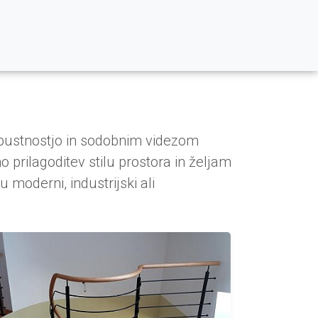
robustnostjo in sodobnim videzom
 prilagoditev stilu prostora in željam
 moderni, industrijski ali