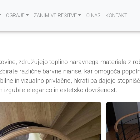
OGRAJE
ZANIMIVE REŠITVE
O NAS
KONTAKT
n kovine, združujejo toplino naravnega materiala z 
izbirate različne barvne nianse, kar omogoča popolno
ilne in vizualno privlačne, hkrati pa dajejo stopnišču
em izgubile eleganco in estetsko dovršenost.